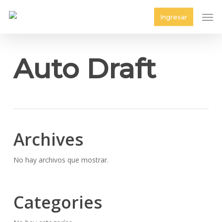
Skip
Men
Ingresar
to
main
content
Auto Draft
Archives
No hay archivos que mostrar.
Categories